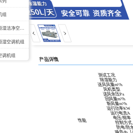
系列
机组
防爆水冷直膨恒温恒湿洁净空调机组
恒湿空调机组
空调机组
产品详情
机组
测试工况
除湿能力
送风风量m³/h
风机类型
送风余压Pa
-40℃-60℃防爆低露点转轮除湿机
回风量m³/h
新风量m³/h
运行功率KW
机组
运行电流A
电压/频率
性能
控制方式
防电/防水
噪音db（A）