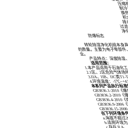
组
压缩机
制冷剂
换热器
空调机组
积水盘
排水管径
过滤（选配）
净化（选配）
防爆标志
温恒湿系列
转轮除湿净化机组本身具有非常独立的制冷
的质量。主要为电子零部件、工业材料、成品在
业。
立柜式
产品特点：深度除湿、高效节能、集中控制、
适用范围：
1.本产品适用于石油化工、冶金、纺织、食品、
吊顶式
2.1区、2区危险气体场所
3.IIA、IIB、IIC类T1-T4组爆炸性气体或蒸汽环境
4.环境温度：-5℃~+43℃。
本系列产品执行标准如下：
GB3836.1-2010《爆炸性环境 第1部分：设备通
温恒湿系列
GB3836.2-2010《爆炸性环境 第2部分：由隔爆
GB3836.4-2010《爆炸性环境 第4部分：由本质
GB3836.9-2006《爆炸性气体环境用电气设备 第
立柜式
GB3836.15-2000《爆炸性气体环境用电气设
在下列环境条件下能正常工作：
a.海拔不超过2000m；
吊顶式
b.适用环境为：温度5℃～43℃，无腐蚀性气体；
c.存在ⅡA、ⅡB级，T1～T4组可燃性气体、蒸