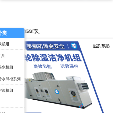
防爆转轮除湿机组250/天
分类
块机组
机组
热水机组
冷水风柜系列
空调机组