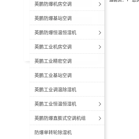
联系客服
立柜式-防爆降温除湿机
立式鼓风
防爆款
英鹏防爆机房空调
陈经理：13640244212
风管式-防爆降温除湿机
卧式恒温
防爆机房空调-立柜式
英鹏防爆基站空调
工作时间
周一至周五：
卧式鼓风
防爆机房空调-壁挂式
英鹏防爆恒温恒湿机
8:30-18:00
周六至周日：
防爆空调-恒温恒湿立柜式
英鹏工业机房空调
8:30-17:00
防爆空调-恒温恒湿吊顶式
工业机房空调-立柜式
英鹏工业精密空调
工业机房空调-壁挂式
英鹏工业基站空调
英鹏工业调温除湿机
英鹏工业恒温恒湿机
工业空调-恒温恒湿立柜式
英鹏防爆直膨式空调机组
工业空调-恒温恒湿吊顶式
防爆屋顶一体式空调机组
防爆单转轮除湿机