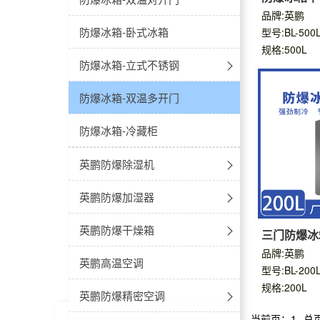
品牌:英鹏
防爆空调-窗式空调
防爆冰箱-卧式冰箱
型号:BL-50
规格:500L
防爆空调-高温型
防爆冰箱-立式不锈钢
冷藏款
防爆便携空调
防爆冰箱-双温多开门
冷冻款
防爆冰箱-冷藏柜
英鹏防爆除湿机
工业防爆除湿机
英鹏防爆加湿器
吊顶式防爆除湿机
防爆湿膜加湿器
英鹏防爆干燥箱
三门防爆冰箱
品牌:英鹏
防爆低温除湿机
防爆超声波加湿器
真空干燥箱
英鹏高温空调
型号:BL-20
规格:200L
防爆调温除湿机
立式恒温
英鹏防爆精密空调
当前页：1
总