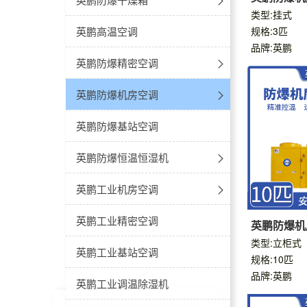
类型:挂式
防爆空调-窗式空调
防爆冰箱-卧式冰箱
防爆低温除湿机
防爆超声波加湿器
真空干燥箱
英鹏高温空调
规格:3匹
品牌:英鹏
防爆空调-高温型
防爆冰箱-立式不锈钢
防爆调温除湿机
立式恒温
英鹏防爆精密空调
冷藏款
防爆便携空调
防爆冰箱-双温多开门
立柜式-防爆降温除湿机
立式鼓风
防爆款
英鹏防爆机房空调
冷冻款
防爆冰箱-冷藏柜
风管式-防爆降温除湿机
卧式恒温
防爆机房空调-立柜式
英鹏防爆基站空调
卧式鼓风
防爆机房空调-壁挂式
英鹏防爆恒温恒湿机
防爆空调-恒温恒湿立柜式
英鹏工业机房空调
防爆空调-恒温恒湿吊顶式
工业机房空调-立柜式
英鹏工业精密空调
英鹏防爆机
类型:立柜式
工业机房空调-壁挂式
英鹏工业基站空调
规格:10匹
品牌:英鹏
英鹏工业调温除湿机