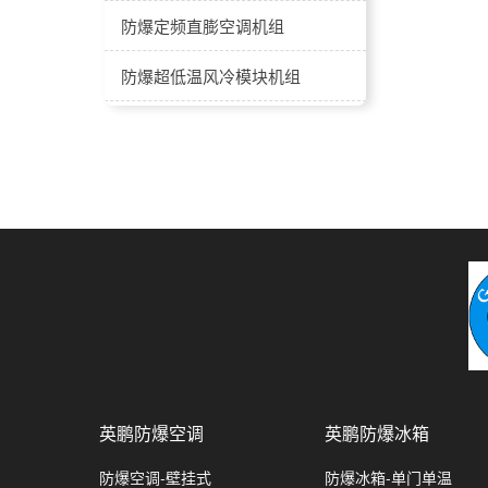
防爆定频直膨空调机组
防爆超低温风冷模块机组
防爆全新风屋顶式空调机组
防爆风冷模块式冷热水机组
防爆水冷直膨洁净空调机组
防爆屋顶式一体式空调机组
防爆卧式（吊顶）冷水风柜系列
防爆水冷直膨恒温恒湿空调机组
-40℃-60℃防爆低露点转轮除湿机
英鹏防爆空调
英鹏防爆冰箱
防爆水冷直膨恒温恒湿洁净空调机组
防爆空调-壁挂式
防爆冰箱-单门单温