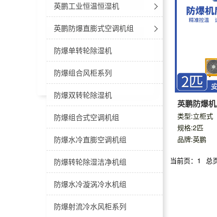
联系客服
英鹏工业恒温恒湿机
陈经理：13640244212
工业空调-恒温恒湿立柜式
英鹏防爆直膨式空调机组
工作时间
周一至周五：
工业空调-恒温恒湿吊顶式
防爆屋顶一体式空调机组
防爆单转轮除湿机
8:30-18:00
周六至周日：
防爆新风分体式空调
防爆组合风柜系列
8:30-17:00
防爆净化空调机组
防爆双转轮除湿机
英鹏防爆机
类型:立柜式
防爆新风一体机空调
防爆组合式空调机组
规格:2匹
防爆直膨式空调
防爆水冷直膨空调机组
品牌:英鹏
当前页：1
总
防爆转轮除湿洁净机组
防爆水冷漩涡冷水机组
防爆射流冷水风柜系列