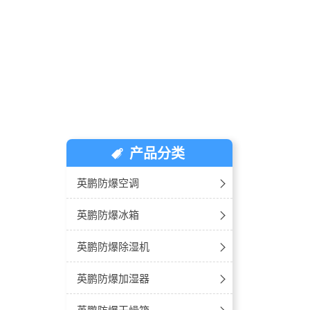
产品分类
英鹏防爆空调
防爆空调-壁挂式
英鹏防爆冰箱
防爆空调-立柜式
防爆冰箱-单门单温
英鹏防爆除湿机
防爆空调-天花机
防爆冰箱-双门双温
工业防爆除湿机
英鹏防爆加湿器
防爆空调-风管机
防爆冰箱-双温对开门
吊顶式防爆除湿机
防爆湿膜加湿器
英鹏防爆干燥箱