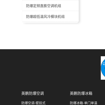
防爆定频直膨空调机组
防爆超低温风冷模块机组
防爆全新风屋顶式空调机组
防爆风冷模块式冷热水机组
防爆水冷直膨洁净空调机组
防爆屋顶式一体式空调机组
防爆卧式（吊顶）冷水风柜系列
防爆水冷直膨恒温恒湿空调机组
-40℃-60℃防爆低露点转轮除湿机
英鹏防爆空调
英鹏防爆冰箱
防爆水冷直膨恒温恒湿洁净空调机组
防爆空调-壁挂式
防爆冰箱-单门单温